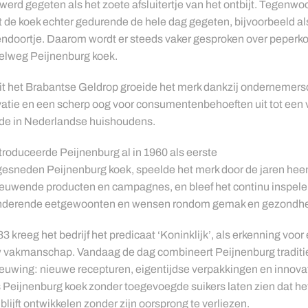
werd gegeten als het zoete afsluitertje van het ontbijt. Tegenwo
 de koek echter gedurende de hele dag gegeten, bijvoorbeeld al
ndoortje. Daarom wordt er steeds vaker gesproken over peperko
elweg Peijnenburg koek.
t het Brabantse Geldrop groeide het merk dankzij ondernemers
atie en een scherp oog voor consumentenbehoeften uit tot een 
de in Nederlandse huishoudens.
troduceerde Peijnenburg al in 1960 als eerste
esneden Peijnenburg koek, speelde het merk door de jaren hee
euwende producten en campagnes, en bleef het continu inspele
nderende eetgewoonten en wensen rondom gemak en gezondhe
83 kreeg het bedrijf het predicaat ‘Koninklijk’, als erkenning voor
 vakmanschap. Vandaag de dag combineert Peijnenburg traditi
euwing: nieuwe recepturen, eigentijdse verpakkingen en innova
 Peijnenburg koek zonder toegevoegde suikers laten zien dat he
blijft ontwikkelen zonder zijn oorsprong te verliezen.