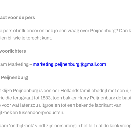
act voor de pers
e pers of influencer en heb je een vraag over Peijnenburg? Dan k
zien bij wie je terecht kunt.
voorlichters
am Marketing –
marketing.peijnenburg@gmail.com
 Peijnenburg
klijke Peijnenburg is een oer-Hollands familiebedrijf met een rij
rie die teruggaat tot 1883, toen bakker Harry Peijnenburg de bas
 voor wat later zou uitgroeien tot een bekende fabrikant van
jtkoek en tussendoorproducten.
am ‘ontbijtkoek’ vindt zijn oorsprong in het feit dat de koek vroe