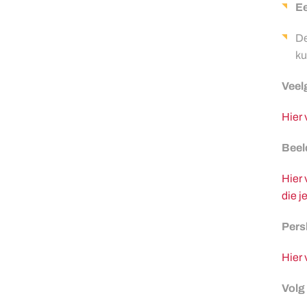
Ee
De
ku
Veel
Hier 
Beel
Hier 
die j
Pers
Hier 
Volg