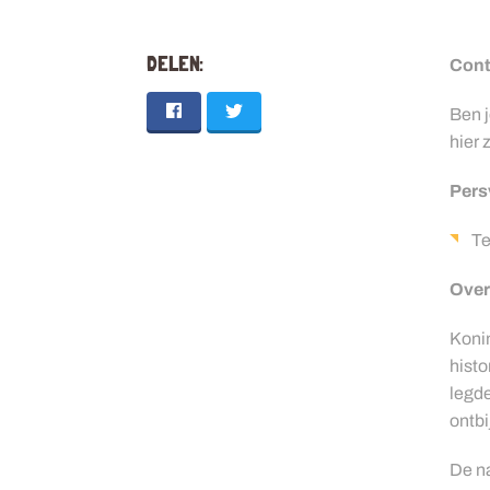
DELEN:
Cont
Ben j
hier 
Pers
Te
Over
Konin
histo
legde
ontbi
De na