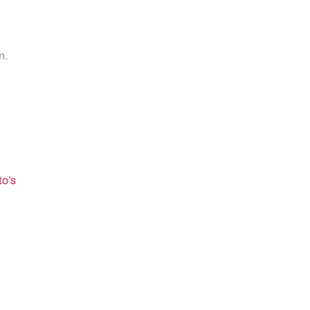
n.
to’s