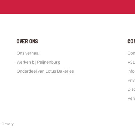
OVER ONS
C
Ons verhaal
Con
Werken bij Peijnenburg
+31
Onderdeel van Lotus Bakeries
inf
Pri
Dis
Per
 Gravity