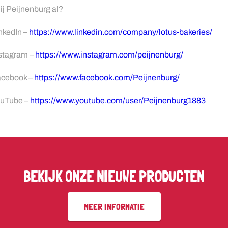
jij Peijnenburg al?
nkedIn –
https://www.linkedin.com/company/lotus-bakeries/
stagram –
https://www.instagram.com/peijnenburg/
cebook –
https://www.facebook.com/Peijnenburg/
uTube –
https://www.youtube.com/user/Peijnenburg1883
BEKIJK ONZE NIEUWE PRODUCTEN
MEER INFORMATIE