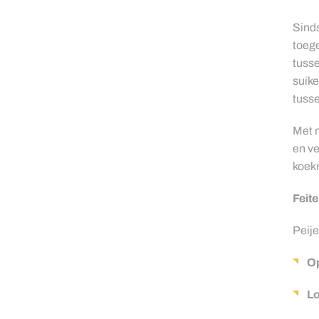
Sinds
toege
tusse
suike
tuss
Met m
en ve
koek
Feite
Peije
Op
Lo