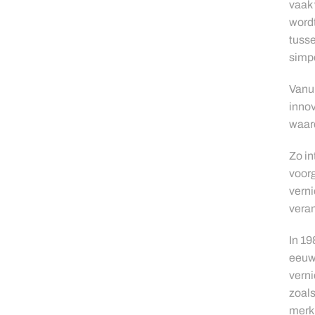
vaak 
wordt
tusse
simp
Vanui
innov
waar
Zo in
voorg
verni
vera
In 19
eeuw
verni
zoals
merk 