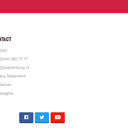
ONTACT
tact
(0)40 280 77 77
o@peijnenburg.nl
vacy Statement
claimer
spagina