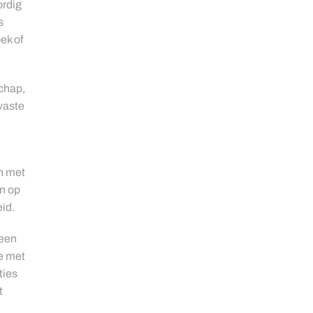
ordig
s
ek of
chap,
vaste
n met
n op
id.
 een
e met
ties
t