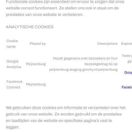
Functionele cookies zijn essentieel om ervoor te zorgen dat onze
website correct functioneert. Ze stellen ons ook in staat om de
prestaties van onze website te verbeteren.
ANALYTISCHE COOKIES
Cookie
Placed by
Descriptions
Expira
name
Twee 
Houdt gegevens over bezoekers en hun
Google
ge
Peijnenburg
bezoekgedrag bij op
Analytics
peijnenburg.staging.gravity.nl/peijnenburg
Goo
Facebook
Peijnenburg
Connect
Faceb
We gebruiken deze cookies om informatie te verzamelen over het
gebruik van onze website. Ze worden gebruikt om de prestaties
en laadtijden van de website en specifieke pagina’s vast te
leggen.