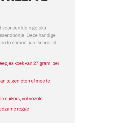
t voor een klein geluks
tussendoortje. Deze handige
mee te nemen naar school of
eepjes koek van 27 gram, per
an te genieten of mee te
e suikers, vol vezels
oedzame rogge