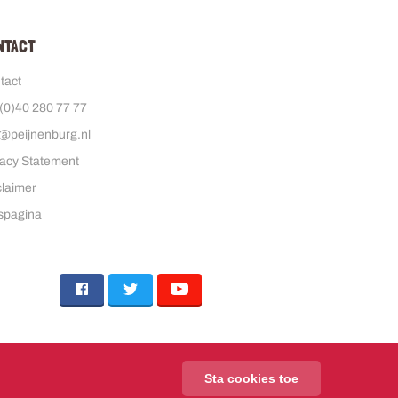
ONTACT
tact
(0)40 280 77 77
o@peijnenburg.nl
vacy Statement
claimer
spagina
Sta cookies toe