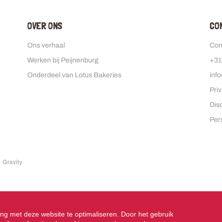
OVER ONS
C
Ons verhaal
Con
Werken bij Peijnenburg
+31
Onderdeel van Lotus Bakeries
inf
Pri
Dis
Per
 Gravity
ng met deze website te optimaliseren. Door het gebruik