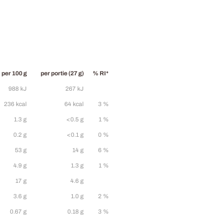
per 100 g
per portie (27 g)
% RI*
988 kJ
267 kJ
236 kcal
64 kcal
3 %
1.3 g
<0.5 g
1 %
0.2 g
<0.1 g
0 %
53 g
14 g
6 %
4.9 g
1.3 g
1 %
17 g
4.6 g
3.6 g
1.0 g
2 %
0.67 g
0.18 g
3 %