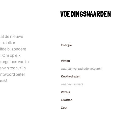
VOEDINGSWAARDEN
 wat de nieuwe
en suiker
Energie
lfde bijzondere
t. Om op elk
Vetten
zorgeloos van te
 van toen, zijn
waarvan verzadigde vetzuren
ntwoord beter.
Koolhydraten
oek
!
waarvan suikers
Vezels
Eiwitten
Zout