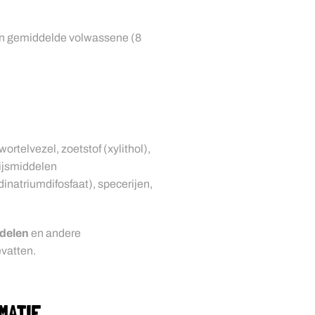
en gemiddelde volwassene (8
ortelvezel, zoetstof (xylithol),
 rijsmiddelen
inatriumdifosfaat), specerijen,
delen
en andere
vatten.
MATIE