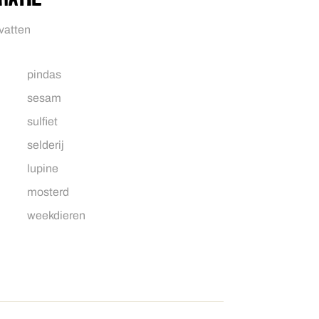
evatten
pindas
sesam
sulfiet
selderij
lupine
mosterd
weekdieren