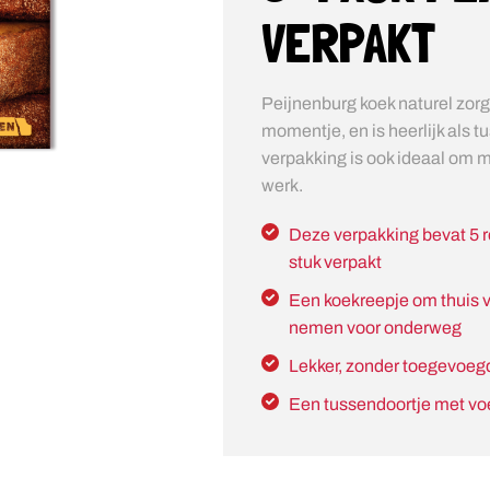
VERPAKT
Peijnenburg koek naturel zorg
momentje, en is heerlijk als 
verpakking is ook ideaal om 
werk.
Deze verpakking bevat 5 r
stuk verpakt
Een koekreepje om thuis v
nemen voor onderweg
Lekker, zonder toegevoegd
Een tussendoortje met v