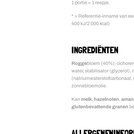
1 portie = 1 reepje.
* = Referentie-inname van e
400 kJ/2 000 kcal)
INGREDIËNTEN
Rogge
bloem (40%), cichoreiw
water, stabilisator (glycerol),
(natriumwaterstofcarbonaat, d
zonnebloemolie.
Kan
melk
,
hazelnoten
,
aman
glutenbevattende granen
be
ALLERGENENINFOR