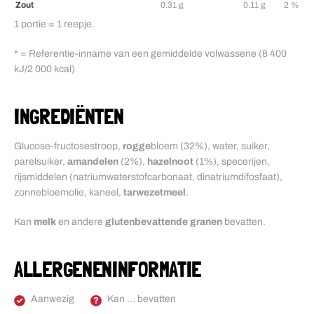
Zout
0.31 g
0.11 g
2 %
1 portie = 1 reepje.
* = Referentie-inname van een gemiddelde volwassene (8 400
kJ/2 000 kcal)
INGREDIËNTEN
Glucose-fructosestroop,
rogge
bloem (32%), water, suiker,
parelsuiker,
amandelen
(2%),
hazelnoot
(1%), specerijen,
rijsmiddelen (natriumwaterstofcarbonaat, dinatriumdifosfaat),
zonnebloemolie, kaneel,
tarwezetmeel
.
Kan
melk
en andere
glutenbevattende granen
bevatten.
ALLERGENENINFORMATIE
Aanwezig
Kan ... bevatten