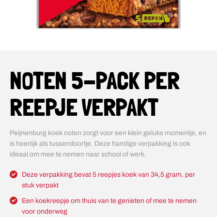
NOTEN 5-PACK PER
REEPJE VERPAKT
Peijnenburg koek noten zorgt voor een klein geluks momentje, en
is heerlijk als tussendoortje. Deze handige verpakking is ook
ideaal om mee te nemen naar school of werk.
Deze verpakking bevat 5 reepjes koek van 34,5 gram, per
stuk verpakt
Een koekreepje om thuis van te genieten of mee te nemen
voor onderweg