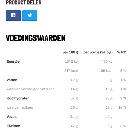
PRODUCT DELEN
VOEDINGSWAARDEN
per 100 g
per portie (34,5 g)
% RI*
Energie
1342 kJ
463 kJ
317 kcal
109 kcal
5 %
Vetten
3.2 g
1.1 g
1 %
waarvan verzadigde vetzuren
0.4 g
0.1 g
1 %
Koolhydraten
67 g
23 g
9 %
waarvan suikers
36 g
13 g
14 %
Vezels
3.1 g
1.1 g
Eiwitten
3.7 g
1.3 g
3 %